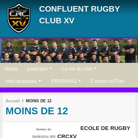
Panneau de gestion des cookies
CONFLUENT RUGBY
CLUB XV
News
participer
La vie du club
infos pratiques
PIRANHAS
Contact et Plan
Accueil
MOINS DE 12
MOINS DE 12
ECOLE DE RUGBY
Version du
CRCXV
26/09/2014 JPD