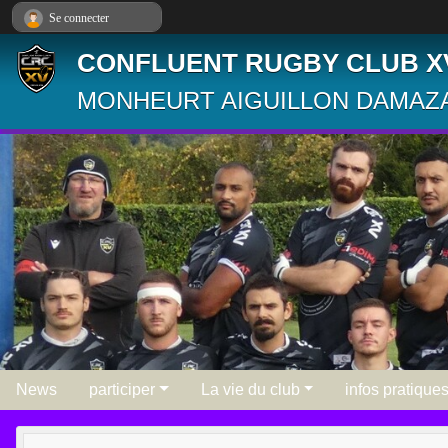
Panneau de gestion des cookies
Se connecter
CONFLUENT RUGBY CLUB X
MONHEURT AIGUILLON DAMAZA
News
participer
La vie du club
infos pratique