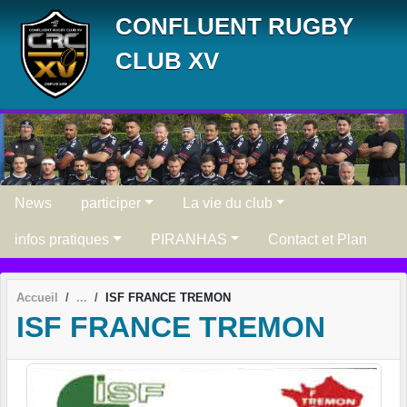
Panneau de gestion des cookies
CONFLUENT RUGBY
CLUB XV
News
participer
La vie du club
infos pratiques
PIRANHAS
Contact et Plan
Accueil
ISF FRANCE TREMON
ISF FRANCE TREMON