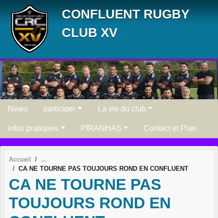
Panneau de gestion des cookies
CONFLUENT RUGBY
CLUB XV
News
participer
La vie du club
infos pratiques
PIRANHAS
Contact et Plan
Accueil
CA NE TOURNE PAS TOUJOURS ROND EN CONFLUENT
CA NE TOURNE PAS
TOUJOURS ROND EN