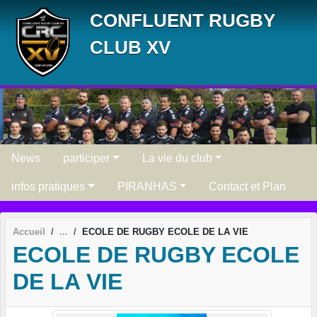
Panneau de gestion des cookies
CONFLUENT RUGBY
CLUB XV
News
participer
La vie du club
infos pratiques
PIRANHAS
Contact et Plan
Accueil
ECOLE DE RUGBY ECOLE DE LA VIE
ECOLE DE RUGBY ECOLE
DE LA VIE