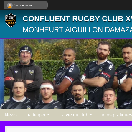
Panneau de gestion des cookies
Se connecter
CONFLUENT RUGBY CLUB X
MONHEURT AIGUILLON DAMAZA
News
participer
La vie du club
infos pratique