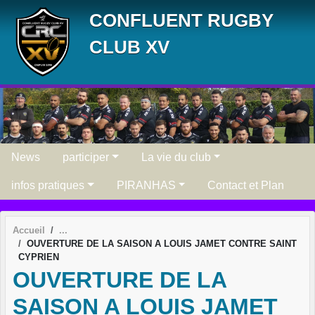
Panneau de gestion des cookies
CONFLUENT RUGBY
CLUB XV
News
participer
La vie du club
infos pratiques
PIRANHAS
Contact et Plan
Accueil
OUVERTURE DE LA SAISON A LOUIS JAMET CONTRE SAINT
CYPRIEN
OUVERTURE DE LA
SAISON A LOUIS JAMET