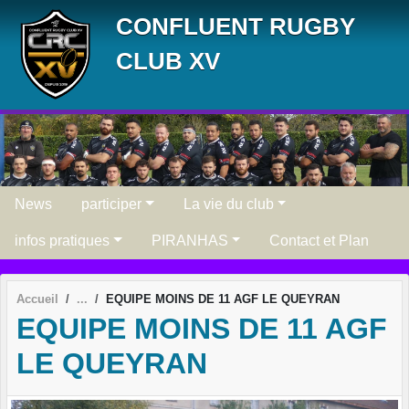
Panneau de gestion des cookies
CONFLUENT RUGBY
CLUB XV
News
participer
La vie du club
infos pratiques
PIRANHAS
Contact et Plan
Accueil
EQUIPE MOINS DE 11 AGF LE QUEYRAN
EQUIPE MOINS DE 11 AGF
LE QUEYRAN