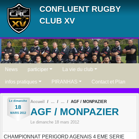
Panneau de gestion des cookies
CONFLUENT RUGBY
CLUB XV
News
participer
La vie du club
infos pratiques
PIRANHAS
Contact et Plan
Le
dimanche
Accueil
AGF / MONPAZIER
18
AGF / MONPAZIER
MARS
2012
Le
dimanche
18
mars
2012
CHAMPIONNAT PERIGORD AGENAIS 4 EME SERIE