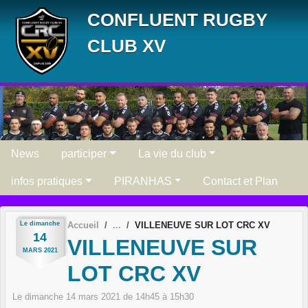
Panneau de gestion des cookies
CONFLUENT RUGBY
CLUB XV
News
participer
La vie du club
infos pratiques
PIRANHAS
Contact et Plan
Le
dimanche
Accueil
VILLENEUVE SUR LOT CRC XV
14
VILLENEUVE SUR
MARS
2021
LOT CRC XV
Le
dimanche
14
mars
2021
de 14h45 à 15h30