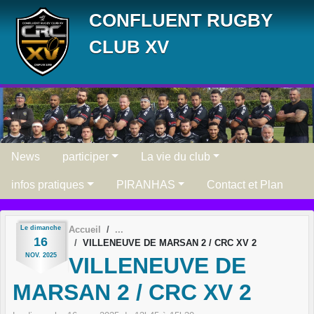
Panneau de gestion des cookies
CONFLUENT RUGBY
CLUB XV
News
participer
La vie du club
infos pratiques
PIRANHAS
Contact et Plan
Le
dimanche
Accueil
16
VILLENEUVE DE MARSAN 2 / CRC XV 2
NOV.
2025
VILLENEUVE DE
MARSAN 2 / CRC XV 2