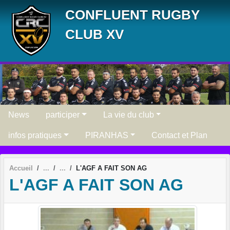
Panneau de gestion des cookies
CONFLUENT RUGBY
CLUB XV
News
participer
La vie du club
infos pratiques
PIRANHAS
Contact et Plan
Accueil
L'AGF A FAIT SON AG
L'AGF A FAIT SON AG