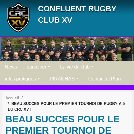
Panneau de gestion des cookies
CONFLUENT RUGBY
CLUB XV
News
participer
La vie du club
infos pratiques
PIRANHAS
Contact et Plan
Accueil
BEAU SUCCES POUR LE PREMIER TOURNOI DE RUGBY A 5
DU CRC XV !
BEAU SUCCES POUR LE
PREMIER TOURNOI DE