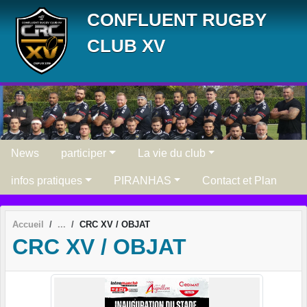
Panneau de gestion des cookies
CONFLUENT RUGBY
CLUB XV
News
participer
La vie du club
infos pratiques
PIRANHAS
Contact et Plan
Accueil
CRC XV / OBJAT
CRC XV / OBJAT